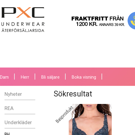
Dam
Herr
Bli säljare
Boka visning
Sökresultat
Nyheter
REA
Underkläder
BH