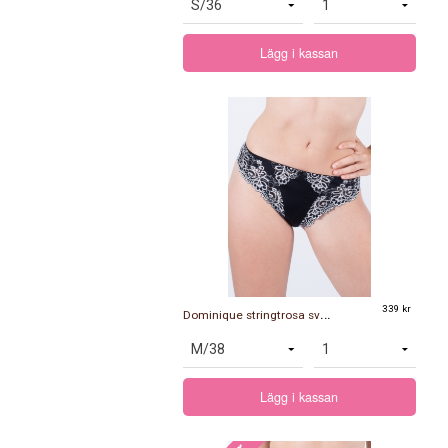
Lägg i kassan
D
ominique stringtrosa svart/silver
339 kr
Lägg i kassan