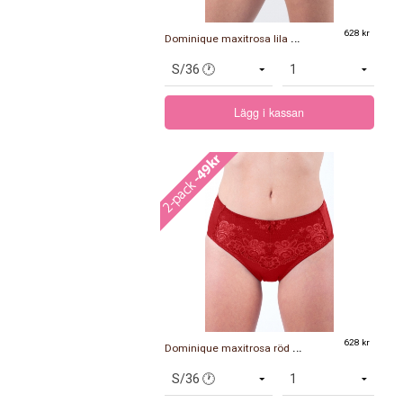
D
ominique maxitrosa lila 2-pack
628 kr
Lägg i kassan
D
ominique maxitrosa röd 2-pack
628 kr