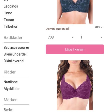
Leggings
Linne
Trosor
Tillbehör
829 kr
Dominique bh blå
Badkläder
Bad accessoarer
Lägg i kassan
Bikini underdel
Bikini överdel
Kläder
Nattlinne
Myskläder
Märken
Berlei