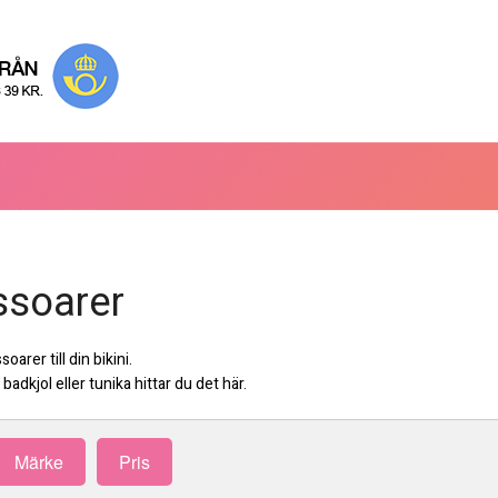
ssoarer
arer till din bikini.
badkjol eller tunika hittar du det här.
Märke
Pris