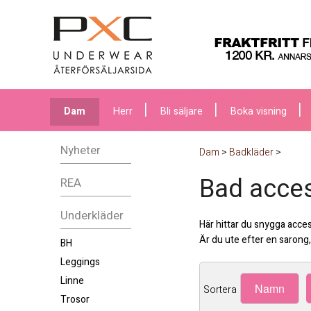
Dam
Herr
Bli säljare
Boka visning
Nyheter
Dam
>
Badkläder
>
Bad acce
REA
Underkläder
Här hittar du snygga accesso
Är du ute efter en sarong, 
BH
Leggings
Linne
Namn
Sortera
Trosor